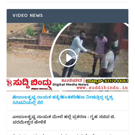
VIDEO NEWS
ಗೋಪಾಲಕೃಷ್ಣ ನಾಯಕ ಹತ್ಯೆಗೆ ಹಂತಕರಿಗೆ ಹಣ ನೀಡುತ್ತಿದ್ದ ದೃಶ್ಯ
ಸಿಸಿಟಿವಿಯಲ್ಲಿ ಸೆರೆ
ಗೋಪಾಲಕೃಷ್ಣ ನಾಯಕ ಮೇಲೆ ಹಲ್ಲೆ ಪ್ರಕರಣ : ಗೃಹ ಸಚಿವ ಜಿ.
ಪರಮೇಶ್ವರ ಹೇಳಿಕೆ