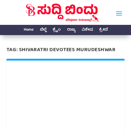
Home
ಜಿಲ್ಲೆ
ಕ್ರೈಂ
ರಾಜ್ಯ
ವಿಶೇಷ
ಕ್ರೀಡೆ
TAG:
SHIVARATRI DEVOTEES MURUDESHWAR