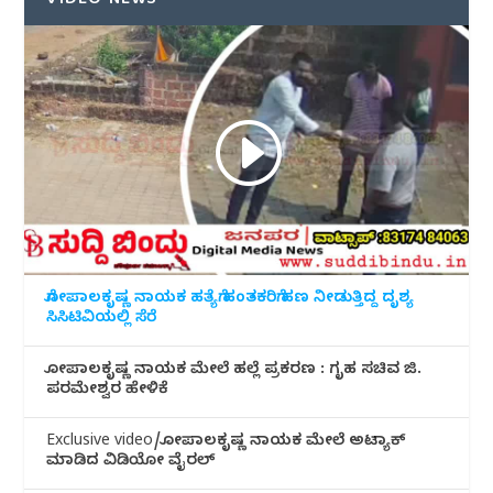
VIDEO NEWS
ಗೋಪಾಲಕೃಷ್ಣ ನಾಯಕ ಹತ್ಯೆಗೆ ಹಂತಕರಿಗೆ ಹಣ ನೀಡುತ್ತಿದ್ದ ದೃಶ್ಯ
ಸಿಸಿಟಿವಿಯಲ್ಲಿ ಸೆರೆ
ಗೋಪಾಲಕೃಷ್ಣ ನಾಯಕ ಮೇಲೆ ಹಲ್ಲೆ ಪ್ರಕರಣ : ಗೃಹ ಸಚಿವ ಜಿ.
ಪರಮೇಶ್ವರ ಹೇಳಿಕೆ
Exclusive video/ಗೋಪಾಲಕೃಷ್ಣ ನಾಯಕ ಮೇಲೆ ಅಟ್ಯಾಕ್
ಮಾಡಿದ ವಿಡಿಯೋ ವೈರಲ್