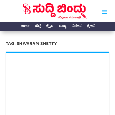
Home
ಜಿಲ್ಲೆ
ಕ್ರೈಂ
ರಾಜ್ಯ
ವಿಶೇಷ
ಕ್ರೀಡೆ
TAG:
SHIVARAM SHETTY