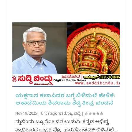
ಯಕ್ಷಗಾನ ಕಲಾವಿದರ ಬಗ್ಗೆ ಬಿಳಿಮಲೆ ಹೇಳಿಕೆ:
ಅಕಾಡೆಮಿಯ ಶಿವರಾಮ ಶೆಟ್ಟಿ ತೀವ್ರ ಖಂಡನೆ
Nov 19, 2025
|
Uncategorized
,
ರಾಜ್ಯ ಸುದ್ದಿ
|
ಸುದ್ದಿಬಿಂದು ಬ್ಯೂರೋ ವರದಿ ಉಡುಪಿ: ಕನ್ನಡ ಅಭಿವೃದ್ಧಿ
ಪ್ರಾಧಿಕಾರದ ಅಧ್ಯಕ್ಷ ಪ್ರೊ. ಪುರುಷೋತ್ತಮ್ ಬಿಳಿಮಲೆ...