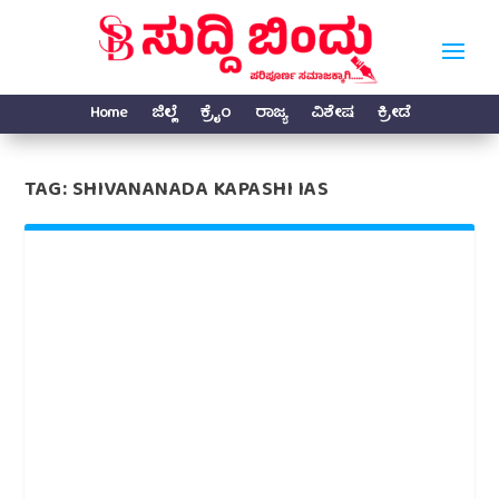
Home
ಜಿಲ್ಲೆ
ಕ್ರೈಂ
ರಾಜ್ಯ
ವಿಶೇಷ
ಕ್ರೀಡೆ
TAG:
SHIVANANADA KAPASHI IAS