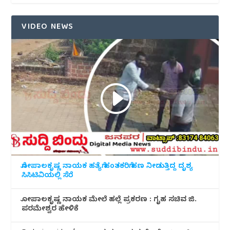
VIDEO NEWS
ಗೋಪಾಲಕೃಷ್ಣ ನಾಯಕ ಹತ್ಯೆಗೆ ಹಂತಕರಿಗೆ ಹಣ ನೀಡುತ್ತಿದ್ದ ದೃಶ್ಯ
ಸಿಸಿಟಿವಿಯಲ್ಲಿ ಸೆರೆ
ಗೋಪಾಲಕೃಷ್ಣ ನಾಯಕ ಮೇಲೆ ಹಲ್ಲೆ ಪ್ರಕರಣ : ಗೃಹ ಸಚಿವ ಜಿ.
ಪರಮೇಶ್ವರ ಹೇಳಿಕೆ