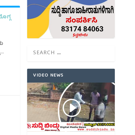
ೊಗ್ಗ
ದು
..
VIDEO NEWS