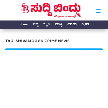
Home
ಜಿಲ್ಲೆ
ಕ್ರೈಂ
ರಾಜ್ಯ
ವಿಶೇಷ
ಕ್ರೀಡೆ
TAG:
SHIVAMOGGA CRIME NEWS