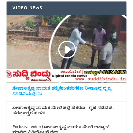
VIDEO NEWS
ಗೋಪಾಲಕೃಷ್ಣ ನಾಯಕ ಹತ್ಯೆಗೆ ಹಂತಕರಿಗೆ ಹಣ ನೀಡುತ್ತಿದ್ದ ದೃಶ್ಯ
ಸಿಸಿಟಿವಿಯಲ್ಲಿ ಸೆರೆ
ಗೋಪಾಲಕೃಷ್ಣ ನಾಯಕ ಮೇಲೆ ಹಲ್ಲೆ ಪ್ರಕರಣ : ಗೃಹ ಸಚಿವ ಜಿ.
ಪರಮೇಶ್ವರ ಹೇಳಿಕೆ
Exclusive video/ಗೋಪಾಲಕೃಷ್ಣ ನಾಯಕ ಮೇಲೆ ಅಟ್ಯಾಕ್