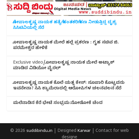
ಗೋಪಾಲಕೃಷ್ಣ ನಾಯಕ ಹತ್ಯೆಗೆ ಹಂತಕರಿಗೆ ಹಣ ನೀಡುತ್ತಿದ್ದ ದೃಶ್ಯ
ಸಿಸಿಟಿವಿಯಲ್ಲಿ ಸೆರೆ
ಗೋಪಾಲಕೃಷ್ಣ ನಾಯಕ ಮೇಲೆ ಹಲ್ಲೆ ಪ್ರಕರಣ : ಗೃಹ ಸಚಿವ ಜಿ.
ಪರಮೇಶ್ವರ ಹೇಳಿಕೆ
Exclusive video/ಗೋಪಾಲಕೃಷ್ಣ ನಾಯಕ ಮೇಲೆ ಅಟ್ಯಾಕ್
ಮಾಡಿದ ವಿಡಿಯೋ ವೈರಲ್
ಗೋಪಾಲಕೃಷ್ಣ ನಾಯಕ ಕೊಲೆ ಯತ್ನ ಕೇಸ್: ಸೂಪಾರಿ ಕೊಟ್ಟವನು
ಇವನೇನಾ? ಸಿಸಿ ಕ್ಯಾಮೆರಾದಲ್ಲಿ ಆರೋಪಿಗಳ ಚಲನವಲನ ಸೆರೆ
ಮಲೆನಾಡಿ‌ನ ಕೆರೆ ಭೇಟೆ ಸಂಭ್ರಮ:ನೋಡೋಕೆ ಚೆಂದ
© 2026
suddibindu.in
| Designed
Karwar
| Contact for web
designe