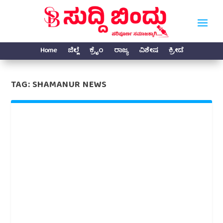
Home
ಜಿಲ್ಲೆ
ಕ್ರೈಂ
ರಾಜ್ಯ
ವಿಶೇಷ
ಕ್ರೀಡೆ
TAG:
SHAMANUR NEWS