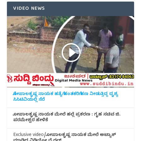
VIDEO NEWS
ಗೋಪಾಲಕೃಷ್ಣ ನಾಯಕ ಹತ್ಯೆಗೆ ಹಂತಕರಿಗೆ ಹಣ ನೀಡುತ್ತಿದ್ದ ದೃಶ್ಯ
ಸಿಸಿಟಿವಿಯಲ್ಲಿ ಸೆರೆ
ಗೋಪಾಲಕೃಷ್ಣ ನಾಯಕ ಮೇಲೆ ಹಲ್ಲೆ ಪ್ರಕರಣ : ಗೃಹ ಸಚಿವ ಜಿ.
ಪರಮೇಶ್ವರ ಹೇಳಿಕೆ
Exclusive video/ಗೋಪಾಲಕೃಷ್ಣ ನಾಯಕ ಮೇಲೆ ಅಟ್ಯಾಕ್