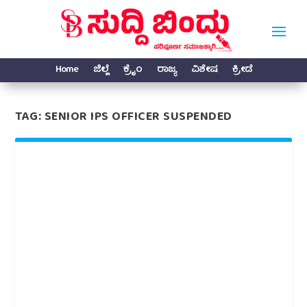
Home
ಜಿಲ್ಲೆ
ಕ್ರೈಂ
ರಾಜ್ಯ
ವಿಶೇಷ
ಕ್ರೀಡೆ
TAG:
SENIOR IPS OFFICER SUSPENDED