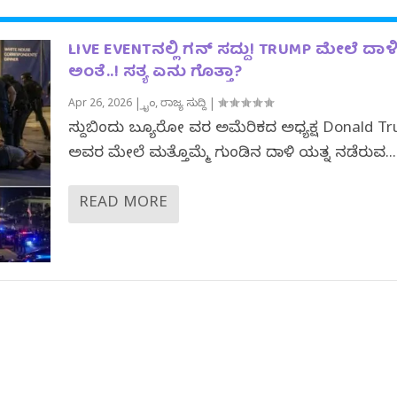
LIVE EVENTನಲ್ಲಿ ಗನ್ ಸದ್ದು! TRUMP ಮೇಲೆ ದಾಳ
ಅಂತೆ..! ಸತ್ಯ ಏನು ಗೊತ್ತಾ?
Apr 26, 2026
|
ಕ್ರೈಂ
,
ರಾಜ್ಯ ಸುದ್ದಿ
|
ಸುದ್ದಿಬಿಂದು ಬ್ಯೂರೋ ವರದಿ ಅಮೆರಿಕದ ಅಧ್ಯಕ್ಷ Donald T
ಅವರ ಮೇಲೆ ಮತ್ತೊಮ್ಮೆ ಗುಂಡಿನ ದಾಳಿ ಯತ್ನ ನಡೆದಿರುವ...
READ MORE