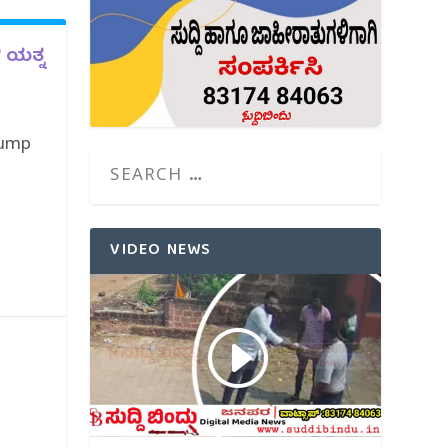
ಿ ಯತ್ನ
rump
VIDEO NEWS