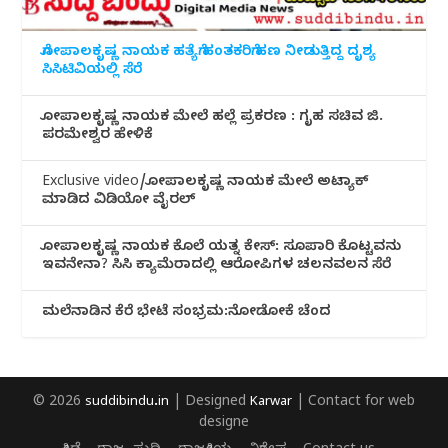
ಗೋಪಾಲಕೃಷ್ಣ ನಾಯಕ ಹತ್ಯೆಗೆ ಹಂತಕರಿಗೆ ಹಣ ನೀಡುತ್ತಿದ್ದ ದೃಶ್ಯ
ಸಿಸಿಟಿವಿಯಲ್ಲಿ ಸೆರೆ
ಗೋಪಾಲಕೃಷ್ಣ ನಾಯಕ ಮೇಲೆ ಹಲ್ಲೆ ಪ್ರಕರಣ : ಗೃಹ ಸಚಿವ ಜಿ.
ಪರಮೇಶ್ವರ ಹೇಳಿಕೆ
Exclusive video/ಗೋಪಾಲಕೃಷ್ಣ ನಾಯಕ ಮೇಲೆ ಅಟ್ಯಾಕ್
ಮಾಡಿದ ವಿಡಿಯೋ ವೈರಲ್
ಗೋಪಾಲಕೃಷ್ಣ ನಾಯಕ ಕೊಲೆ ಯತ್ನ ಕೇಸ್: ಸೂಪಾರಿ ಕೊಟ್ಟವನು
ಇವನೇನಾ? ಸಿಸಿ ಕ್ಯಾಮೆರಾದಲ್ಲಿ ಆರೋಪಿಗಳ ಚಲನವಲನ ಸೆರೆ
ಮಲೆನಾಡಿ‌ನ ಕೆರೆ ಭೇಟೆ ಸಂಭ್ರಮ:ನೋಡೋಕೆ ಚೆಂದ
© 2026
suddibindu.in
| Designed
Karwar
| Contact for web
designe