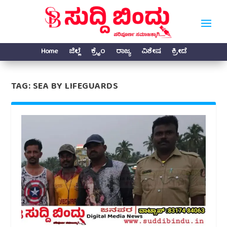
Home
ಜಿಲ್ಲೆ
ಕ್ರೈಂ
ರಾಜ್ಯ
ವಿಶೇಷ
ಕ್ರೀಡೆ
TAG:
SEA BY LIFEGUARDS