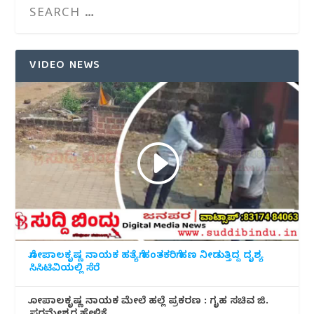
VIDEO NEWS
ಗೋಪಾಲಕೃಷ್ಣ ನಾಯಕ ಹತ್ಯೆಗೆ ಹಂತಕರಿಗೆ ಹಣ ನೀಡುತ್ತಿದ್ದ ದೃಶ್ಯ
ಸಿಸಿಟಿವಿಯಲ್ಲಿ ಸೆರೆ
ಗೋಪಾಲಕೃಷ್ಣ ನಾಯಕ ಮೇಲೆ ಹಲ್ಲೆ ಪ್ರಕರಣ : ಗೃಹ ಸಚಿವ ಜಿ.