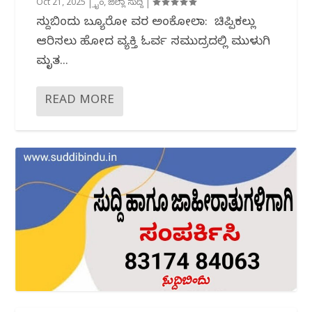
Oct 21, 2025
|
ಕ್ರೈಂ
,
ಜಿಲ್ಲಾ ಸುದ್ದಿ
|
ಸುದ್ದಿಬಿಂದು ಬ್ಯೂರೋ ವರದಿ ಅಂಕೋಲಾ: ಚಿಪ್ಪಿಕಲ್ಲು
ಆರಿಸಲು ಹೋದ ವ್ಯಕ್ತಿ ಓರ್ವ ಸಮುದ್ರದಲ್ಲಿ ಮುಳುಗಿ
ಮೃತ...
READ MORE