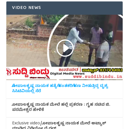
VIDEO NEWS
ಗೋಪಾಲಕೃಷ್ಣ ನಾಯಕ ಹತ್ಯೆಗೆ ಹಂತಕರಿಗೆ ಹಣ ನೀಡುತ್ತಿದ್ದ ದೃಶ್ಯ
ಸಿಸಿಟಿವಿಯಲ್ಲಿ ಸೆರೆ
ಗೋಪಾಲಕೃಷ್ಣ ನಾಯಕ ಮೇಲೆ ಹಲ್ಲೆ ಪ್ರಕರಣ : ಗೃಹ ಸಚಿವ ಜಿ.
ಪರಮೇಶ್ವರ ಹೇಳಿಕೆ
Exclusive video/ಗೋಪಾಲಕೃಷ್ಣ ನಾಯಕ ಮೇಲೆ ಅಟ್ಯಾಕ್