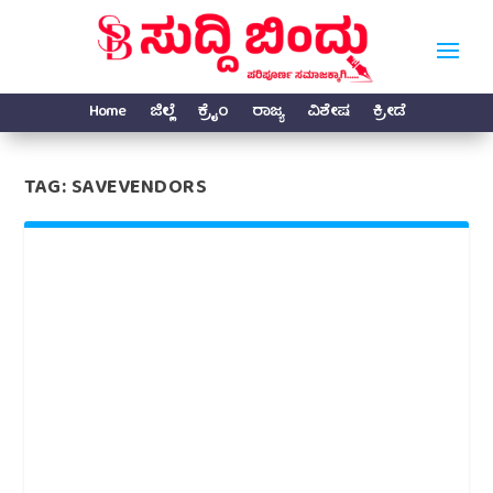
Home
ಜಿಲ್ಲೆ
ಕ್ರೈಂ
ರಾಜ್ಯ
ವಿಶೇಷ
ಕ್ರೀಡೆ
TAG:
SAVEVENDORS