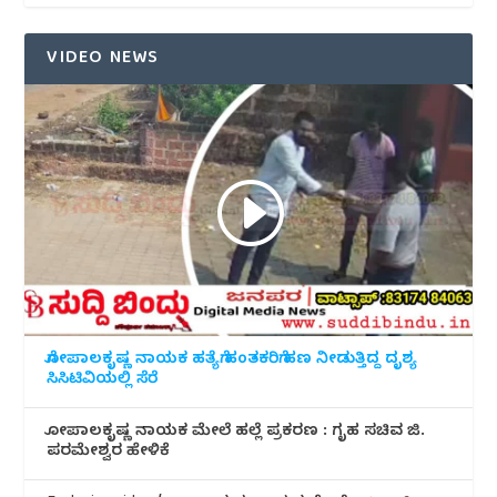
VIDEO NEWS
ಗೋಪಾಲಕೃಷ್ಣ ನಾಯಕ ಹತ್ಯೆಗೆ ಹಂತಕರಿಗೆ ಹಣ ನೀಡುತ್ತಿದ್ದ ದೃಶ್ಯ
ಸಿಸಿಟಿವಿಯಲ್ಲಿ ಸೆರೆ
ಗೋಪಾಲಕೃಷ್ಣ ನಾಯಕ ಮೇಲೆ ಹಲ್ಲೆ ಪ್ರಕರಣ : ಗೃಹ ಸಚಿವ ಜಿ.
ಪರಮೇಶ್ವರ ಹೇಳಿಕೆ