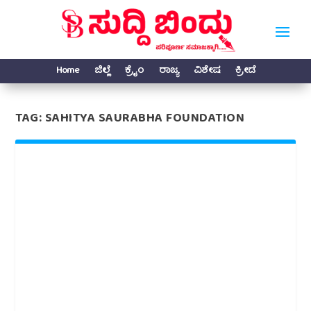
Home
ಜಿಲ್ಲೆ
ಕ್ರೈಂ
ರಾಜ್ಯ
ವಿಶೇಷ
ಕ್ರೀಡೆ
TAG:
SAHITYA SAURABHA FOUNDATION