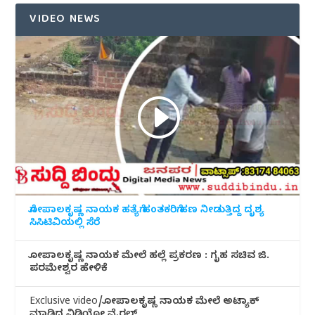
VIDEO NEWS
ಗೋಪಾಲಕೃಷ್ಣ ನಾಯಕ ಹತ್ಯೆಗೆ ಹಂತಕರಿಗೆ ಹಣ ನೀಡುತ್ತಿದ್ದ ದೃಶ್ಯ
ಸಿಸಿಟಿವಿಯಲ್ಲಿ ಸೆರೆ
ಗೋಪಾಲಕೃಷ್ಣ ನಾಯಕ ಮೇಲೆ ಹಲ್ಲೆ ಪ್ರಕರಣ : ಗೃಹ ಸಚಿವ ಜಿ.
ಪರಮೇಶ್ವರ ಹೇಳಿಕೆ
Exclusive video/ಗೋಪಾಲಕೃಷ್ಣ ನಾಯಕ ಮೇಲೆ ಅಟ್ಯಾಕ್