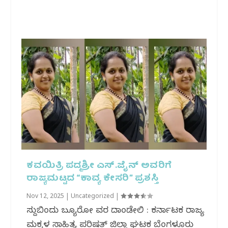
ಕವಯಿತ್ರಿ ಪದ್ಮಶ್ರೀ ಎಸ್.ಜೈನ್ ಅವರಿಗೆ
ರಾಜ್ಯಮಟ್ಟದ “ಕಾವ್ಯ ಕೇಸರಿ” ಪ್ರಶಸ್ತಿ
Nov 12, 2025
|
Uncategorized
|
ಸುದ್ದಿಬಿಂದು ಬ್ಯೂರೋ ವರದಿ ದಾಂಡೇಲಿ : ಕರ್ನಾಟಕ ರಾಜ್ಯ
ಮಕ್ಕಳ ಸಾಹಿತ್ಯ ಪರಿಷತ್ ಜಿಲ್ಲಾ ಘಟಕ ಬೆಂಗಳೂರು