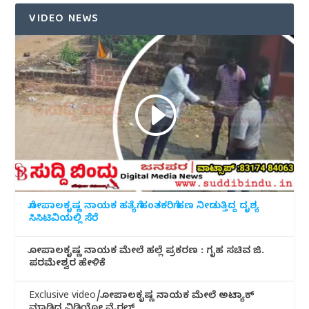
VIDEO NEWS
ಗೋಪಾಲಕೃಷ್ಣ ನಾಯಕ ಹತ್ಯೆಗೆ ಹಂತಕರಿಗೆ ಹಣ ನೀಡುತ್ತಿದ್ದ ದೃಶ್ಯ
ಸಿಸಿಟಿವಿಯಲ್ಲಿ ಸೆರೆ
ಗೋಪಾಲಕೃಷ್ಣ ನಾಯಕ ಮೇಲೆ ಹಲ್ಲೆ ಪ್ರಕರಣ : ಗೃಹ ಸಚಿವ ಜಿ.
ಪರಮೇಶ್ವರ ಹೇಳಿಕೆ
Exclusive video/ಗೋಪಾಲಕೃಷ್ಣ ನಾಯಕ ಮೇಲೆ ಅಟ್ಯಾಕ್