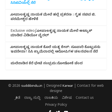
ಸಿಸಿಟಿವಿಯಲ್ಲಿ ಸೆರೆ
ಗೋಪಾಲಕೃಷ್ಣ ನಾಯಕ ಮೇಲೆ ಹಲ್ಲೆ ಪ್ರಕರಣ : ಗೃಹ ಸಚಿವ ಜಿ.
ಪರಮೇಶ್ವರ ಹೇಳಿಕೆ
Exclusive video/ಗೋಪಾಲಕೃಷ್ಣ ನಾಯಕ ಮೇಲೆ ಅಟ್ಯಾಕ್
ಮಾಡಿದ ವಿಡಿಯೋ ವೈರಲ್
ಗೋಪಾಲಕೃಷ್ಣ ನಾಯಕ ಕೊಲೆ ಯತ್ನ ಕೇಸ್: ಸೂಪಾರಿ ಕೊಟ್ಟವನು
ಇವನೇನಾ? ಸಿಸಿ ಕ್ಯಾಮೆರಾದಲ್ಲಿ ಆರೋಪಿಗಳ ಚಲನವಲನ ಸೆರೆ
ಮಲೆನಾಡಿ‌ನ ಕೆರೆ ಭೇಟೆ ಸಂಭ್ರಮ:ನೋಡೋಕೆ ಚೆಂದ
© 2026
suddibindu.in
| Designed
Karwar
| Contact for web
designe
ಕ್ರೀಡೆ
ರಾಜ್ಯ ಸುದ್ದಿ
ರಾಜಕೀಯ
ವಿಶೇಷ
Contact us
Privacy Policy