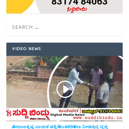
VIDEO NEWS
ಗೋಪಾಲಕೃಷ್ಣ ನಾಯಕ ಹತ್ಯೆಗೆ ಹಂತಕರಿಗೆ ಹಣ ನೀಡುತ್ತಿದ್ದ ದೃಶ್ಯ