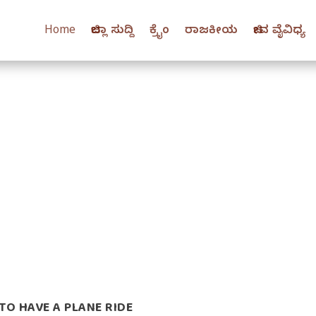
Home
ಜಿಲ್ಲಾ ಸುದ್ದಿ
ಕ್ರೈಂ
ರಾಜಕೀಯ
ಜೀವ ವೈವಿಧ್ಯ
O HAVE A PLANE RIDE