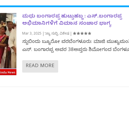
ಮಧು ಬಂಗಾರಪ್ಪ ಹುಟ್ಟುಹಬ್ಬ : ಎಸ್.‌ಬಂಗಾರಪ್ಪ‌
ಅಭಿಮಾನಿಗಳಿಗೆ ವಿಮಾನ ಸಂಚಾರ ಭಾಗ್ಯ
Mar 3, 2025
|
ರಾಜ್ಯ ಸುದ್ದಿ
,
ವಿಶೇಷ
|
ಸುದ್ದಿಬಿಂದು ಬ್ಯೂರೋ ವರದಿಬೆಂಗಳೂರು: ಮಾಜಿ ಮುಖ್ಯಮಂತ್
ಎಸ್. ಬಂಗಾರಪ್ಪ ಅವರ 38ಆಪ್ತರು ಶಿಮೋಗದಿಂದ ಬೆಂಗಳೂರಿ
READ MORE