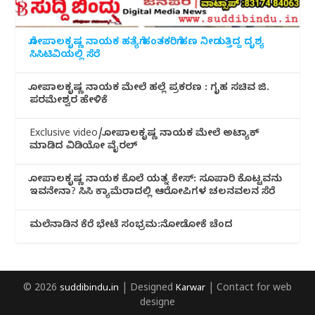
ಗೋಪಾಲಕೃಷ್ಣ ನಾಯಕ ಹತ್ಯೆಗೆ ಹಂತಕರಿಗೆ ಹಣ ನೀಡುತ್ತಿದ್ದ ದೃಶ್ಯ
ಸಿಸಿಟಿವಿಯಲ್ಲಿ ಸೆರೆ
ಗೋಪಾಲಕೃಷ್ಣ ನಾಯಕ ಮೇಲೆ ಹಲ್ಲೆ ಪ್ರಕರಣ : ಗೃಹ ಸಚಿವ ಜಿ.
ಪರಮೇಶ್ವರ ಹೇಳಿಕೆ
Exclusive video/ಗೋಪಾಲಕೃಷ್ಣ ನಾಯಕ ಮೇಲೆ ಅಟ್ಯಾಕ್
ಮಾಡಿದ ವಿಡಿಯೋ ವೈರಲ್
ಗೋಪಾಲಕೃಷ್ಣ ನಾಯಕ ಕೊಲೆ ಯತ್ನ ಕೇಸ್: ಸೂಪಾರಿ ಕೊಟ್ಟವನು
ಇವನೇನಾ? ಸಿಸಿ ಕ್ಯಾಮೆರಾದಲ್ಲಿ ಆರೋಪಿಗಳ ಚಲನವಲನ ಸೆರೆ
ಮಲೆನಾಡಿ‌ನ ಕೆರೆ ಭೇಟೆ ಸಂಭ್ರಮ:ನೋಡೋಕೆ ಚೆಂದ
© 2026
suddibindu.in
| Designed
Karwar
| Contact for web
designe