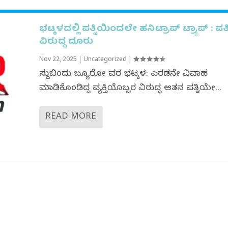
ಭಟ್ಕಳದಲ್ಲಿ ಪತ್ನಿಯಿಂದಲೇ ಹನಿಟ್ರಾಪ್ ಟ್ರ್ಯಾಪ್ : ಪತ
ವಿರುದ್ಧ ದೂರು
Nov 22, 2025
|
Uncategorized
|
ಸುದ್ದಿಬಿಂದು ಬ್ಯೂರೋ ವರದಿ ಭಟ್ಕಳ: ಎರಡನೇ ವಿವಾಹ
ಮಾಡಿಕೊಂಡಿದ್ದ ವ್ಯಕ್ತಿಯೊಬ್ಬರ ವಿರುದ್ಧ ಆತನ ಪತ್ನಿಯೇ...
READ MORE