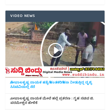
VIDEO NEWS
ಗೋಪಾಲಕೃಷ್ಣ ನಾಯಕ ಹತ್ಯೆಗೆ ಹಂತಕರಿಗೆ ಹಣ ನೀಡುತ್ತಿದ್ದ ದೃಶ್ಯ
ಸಿಸಿಟಿವಿಯಲ್ಲಿ ಸೆರೆ
ಗೋಪಾಲಕೃಷ್ಣ ನಾಯಕ ಮೇಲೆ ಹಲ್ಲೆ ಪ್ರಕರಣ : ಗೃಹ ಸಚಿವ ಜಿ.
ಪರಮೇಶ್ವರ ಹೇಳಿಕೆ