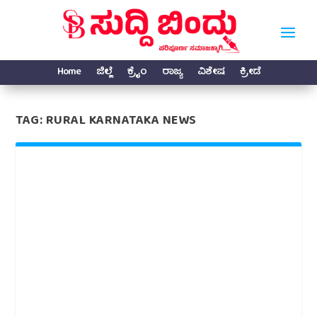
Home
ಜಿಲ್ಲೆ
ಕ್ರೈಂ
ರಾಜ್ಯ
ವಿಶೇಷ
ಕ್ರೀಡೆ
TAG:
RURAL KARNATAKA NEWS