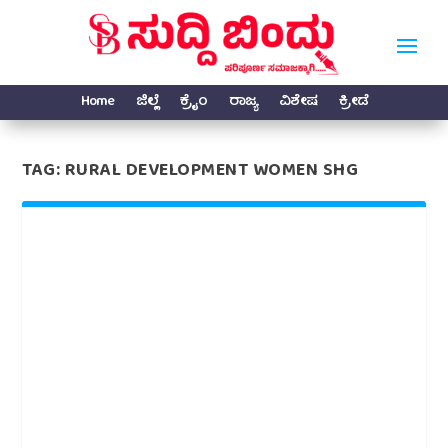
Home
ಜಿಲ್ಲೆ
ಕ್ರೈಂ
ರಾಜ್ಯ
ವಿಶೇಷ
ಕ್ರೀಡೆ
TAG:
RURAL DEVELOPMENT WOMEN SHG