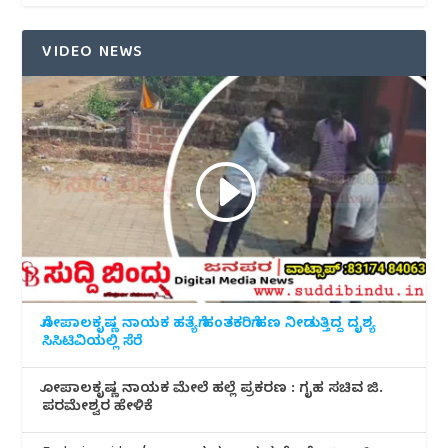
VIDEO NEWS
ಗೋಪಾಲಕೃಷ್ಣ ನಾಯಕ ಹತ್ಯೆಗೆ ಹಂತಕರಿಗೆ ಹಣ ನೀಡುತ್ತಿದ್ದ ದೃಶ್ಯ
ಸಿಸಿಟಿವಿಯಲ್ಲಿ ಸೆರೆ
ಗೋಪಾಲಕೃಷ್ಣ ನಾಯಕ ಮೇಲೆ ಹಲ್ಲೆ ಪ್ರಕರಣ : ಗೃಹ ಸಚಿವ ಜಿ.
ಪರಮೇಶ್ವರ ಹೇಳಿಕೆ