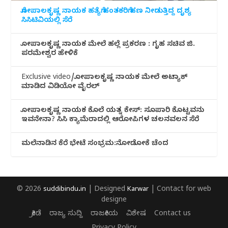
ಗೋಪಾಲಕೃಷ್ಣ ನಾಯಕ ಹತ್ಯೆಗೆ ಹಂತಕರಿಗೆ ಹಣ ನೀಡುತ್ತಿದ್ದ ದೃಶ್ಯ
ಸಿಸಿಟಿವಿಯಲ್ಲಿ ಸೆರೆ
ಗೋಪಾಲಕೃಷ್ಣ ನಾಯಕ ಮೇಲೆ ಹಲ್ಲೆ ಪ್ರಕರಣ : ಗೃಹ ಸಚಿವ ಜಿ.
ಪರಮೇಶ್ವರ ಹೇಳಿಕೆ
Exclusive video/ಗೋಪಾಲಕೃಷ್ಣ ನಾಯಕ ಮೇಲೆ ಅಟ್ಯಾಕ್
ಮಾಡಿದ ವಿಡಿಯೋ ವೈರಲ್
ಗೋಪಾಲಕೃಷ್ಣ ನಾಯಕ ಕೊಲೆ ಯತ್ನ ಕೇಸ್: ಸೂಪಾರಿ ಕೊಟ್ಟವನು
ಇವನೇನಾ? ಸಿಸಿ ಕ್ಯಾಮೆರಾದಲ್ಲಿ ಆರೋಪಿಗಳ ಚಲನವಲನ ಸೆರೆ
ಮಲೆನಾಡಿ‌ನ ಕೆರೆ ಭೇಟೆ ಸಂಭ್ರಮ:ನೋಡೋಕೆ ಚೆಂದ
© 2026
suddibindu.in
| Designed
Karwar
| Contact for web
designe
ಕ್ರೀಡೆ
ರಾಜ್ಯ ಸುದ್ದಿ
ರಾಜಕೀಯ
ವಿಶೇಷ
Contact us