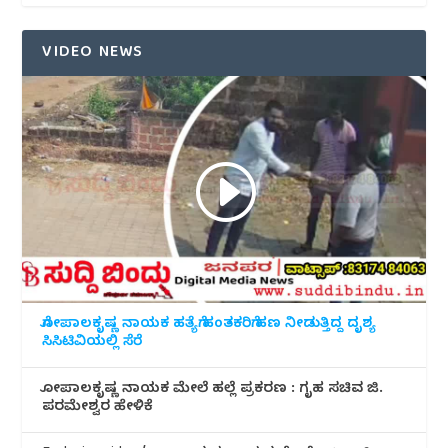
VIDEO NEWS
ಗೋಪಾಲಕೃಷ್ಣ ನಾಯಕ ಹತ್ಯೆಗೆ ಹಂತಕರಿಗೆ ಹಣ ನೀಡುತ್ತಿದ್ದ ದೃಶ್ಯ
ಸಿಸಿಟಿವಿಯಲ್ಲಿ ಸೆರೆ
ಗೋಪಾಲಕೃಷ್ಣ ನಾಯಕ ಮೇಲೆ ಹಲ್ಲೆ ಪ್ರಕರಣ : ಗೃಹ ಸಚಿವ ಜಿ.
ಪರಮೇಶ್ವರ ಹೇಳಿಕೆ