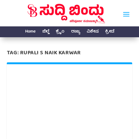
Home
ಜಿಲ್ಲೆ
ಕ್ರೈಂ
ರಾಜ್ಯ
ವಿಶೇಷ
ಕ್ರೀಡೆ
TAG:
RUPALI S NAIK KARWAR