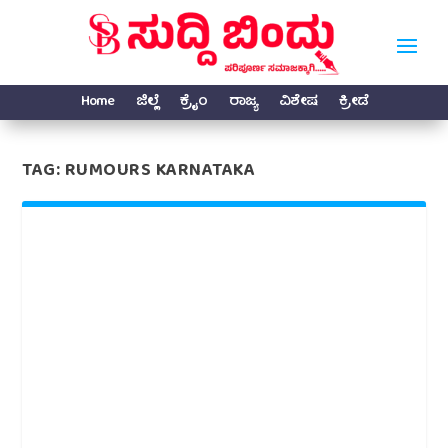
Home
ಜಿಲ್ಲೆ
ಕ್ರೈಂ
ರಾಜ್ಯ
ವಿಶೇಷ
ಕ್ರೀಡೆ
TAG:
RUMOURS KARNATAKA