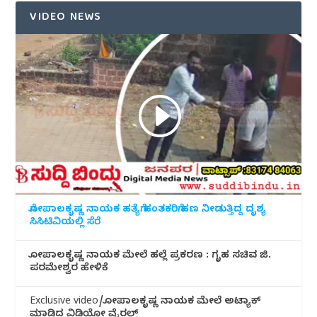
VIDEO NEWS
ಗೋಪಾಲಕೃಷ್ಣ ನಾಯಕ ಹತ್ಯೆಗೆ ಹಂತಕರಿಗೆ ಹಣ ನೀಡುತ್ತಿದ್ದ ದೃಶ್ಯ
ಸಿಸಿಟಿವಿಯಲ್ಲಿ ಸೆರೆ
ಗೋಪಾಲಕೃಷ್ಣ ನಾಯಕ ಮೇಲೆ ಹಲ್ಲೆ ಪ್ರಕರಣ : ಗೃಹ ಸಚಿವ ಜಿ.
ಪರಮೇಶ್ವರ ಹೇಳಿಕೆ
Exclusive video/ಗೋಪಾಲಕೃಷ್ಣ ನಾಯಕ ಮೇಲೆ ಅಟ್ಯಾಕ್
ಮಾಡಿದ ವಿಡಿಯೋ ವೈರಲ್