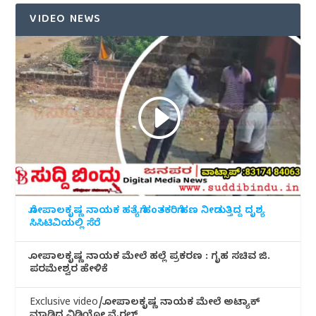
VIDEO NEWS
ಗೋಪಾಲಕೃಷ್ಣ ನಾಯಕ ಹತ್ಯೆಗೆ ಹಂತಕರಿಗೆ ಹಣ ನೀಡುತ್ತಿದ್ದ ದೃಶ್ಯ
ಸಿಸಿಟಿವಿಯಲ್ಲಿ ಸೆರೆ
ಗೋಪಾಲಕೃಷ್ಣ ನಾಯಕ ಮೇಲೆ ಹಲ್ಲೆ ಪ್ರಕರಣ : ಗೃಹ ಸಚಿವ ಜಿ.
ಪರಮೇಶ್ವರ ಹೇಳಿಕೆ
Exclusive video/ಗೋಪಾಲಕೃಷ್ಣ ನಾಯಕ ಮೇಲೆ ಅಟ್ಯಾಕ್