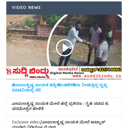
VIDEO NEWS
ಗೋಪಾಲಕೃಷ್ಣ ನಾಯಕ ಹತ್ಯೆಗೆ ಹಂತಕರಿಗೆ ಹಣ ನೀಡುತ್ತಿದ್ದ ದೃಶ್ಯ
ಸಿಸಿಟಿವಿಯಲ್ಲಿ ಸೆರೆ
ಗೋಪಾಲಕೃಷ್ಣ ನಾಯಕ ಮೇಲೆ ಹಲ್ಲೆ ಪ್ರಕರಣ : ಗೃಹ ಸಚಿವ ಜಿ.
ಪರಮೇಶ್ವರ ಹೇಳಿಕೆ
Exclusive video/ಗೋಪಾಲಕೃಷ್ಣ ನಾಯಕ ಮೇಲೆ ಅಟ್ಯಾಕ್