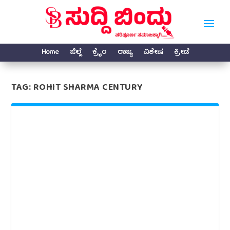
Home
ಜಿಲ್ಲೆ
ಕ್ರೈಂ
ರಾಜ್ಯ
ವಿಶೇಷ
ಕ್ರೀಡೆ
TAG:
ROHIT SHARMA CENTURY