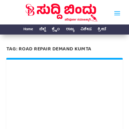
Home
ಜಿಲ್ಲೆ
ಕ್ರೈಂ
ರಾಜ್ಯ
ವಿಶೇಷ
ಕ್ರೀಡೆ
TAG:
ROAD REPAIR DEMAND KUMTA