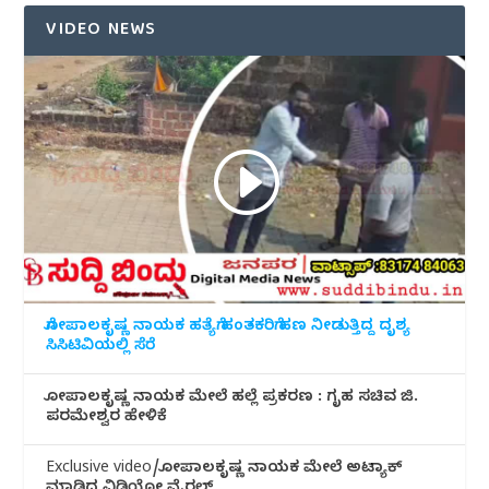
VIDEO NEWS
ಗೋಪಾಲಕೃಷ್ಣ ನಾಯಕ ಹತ್ಯೆಗೆ ಹಂತಕರಿಗೆ ಹಣ ನೀಡುತ್ತಿದ್ದ ದೃಶ್ಯ
ಸಿಸಿಟಿವಿಯಲ್ಲಿ ಸೆರೆ
ಗೋಪಾಲಕೃಷ್ಣ ನಾಯಕ ಮೇಲೆ ಹಲ್ಲೆ ಪ್ರಕರಣ : ಗೃಹ ಸಚಿವ ಜಿ.
ಪರಮೇಶ್ವರ ಹೇಳಿಕೆ
Exclusive video/ಗೋಪಾಲಕೃಷ್ಣ ನಾಯಕ ಮೇಲೆ ಅಟ್ಯಾಕ್