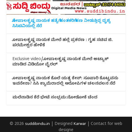
ಗೋಪಾಲಕೃಷ್ಣ ನಾಯಕ ಹತ್ಯೆಗೆ ಹಂತಕರಿಗೆ ಹಣ ನೀಡುತ್ತಿದ್ದ ದೃಶ್ಯ
ಸಿಸಿಟಿವಿಯಲ್ಲಿ ಸೆರೆ
ಗೋಪಾಲಕೃಷ್ಣ ನಾಯಕ ಮೇಲೆ ಹಲ್ಲೆ ಪ್ರಕರಣ : ಗೃಹ ಸಚಿವ ಜಿ.
ಪರಮೇಶ್ವರ ಹೇಳಿಕೆ
Exclusive video/ಗೋಪಾಲಕೃಷ್ಣ ನಾಯಕ ಮೇಲೆ ಅಟ್ಯಾಕ್
ಮಾಡಿದ ವಿಡಿಯೋ ವೈರಲ್
ಗೋಪಾಲಕೃಷ್ಣ ನಾಯಕ ಕೊಲೆ ಯತ್ನ ಕೇಸ್: ಸೂಪಾರಿ ಕೊಟ್ಟವನು
ಇವನೇನಾ? ಸಿಸಿ ಕ್ಯಾಮೆರಾದಲ್ಲಿ ಆರೋಪಿಗಳ ಚಲನವಲನ ಸೆರೆ
ಮಲೆನಾಡಿ‌ನ ಕೆರೆ ಭೇಟೆ ಸಂಭ್ರಮ:ನೋಡೋಕೆ ಚೆಂದ
© 2026
suddibindu.in
| Designed
Karwar
| Contact for web
designe