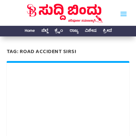
Home
ಜಿಲ್ಲೆ
ಕ್ರೈಂ
ರಾಜ್ಯ
ವಿಶೇಷ
ಕ್ರೀಡೆ
TAG:
ROAD ACCIDENT SIRSI