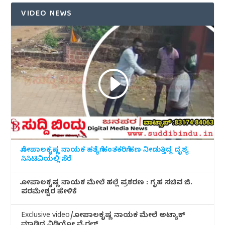
VIDEO NEWS
ಗೋಪಾಲಕೃಷ್ಣ ನಾಯಕ ಹತ್ಯೆಗೆ ಹಂತಕರಿಗೆ ಹಣ ನೀಡುತ್ತಿದ್ದ ದೃಶ್ಯ
ಸಿಸಿಟಿವಿಯಲ್ಲಿ ಸೆರೆ
ಗೋಪಾಲಕೃಷ್ಣ ನಾಯಕ ಮೇಲೆ ಹಲ್ಲೆ ಪ್ರಕರಣ : ಗೃಹ ಸಚಿವ ಜಿ.
ಪರಮೇಶ್ವರ ಹೇಳಿಕೆ
Exclusive video/ಗೋಪಾಲಕೃಷ್ಣ ನಾಯಕ ಮೇಲೆ ಅಟ್ಯಾಕ್