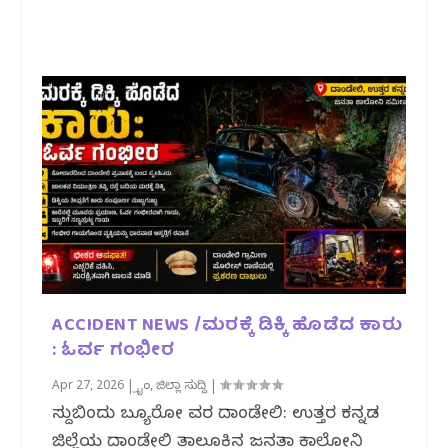
ACCIDENT NEWS /ಮರಕ್ಕೆ ಡಿಕ್ಕಿ ಹೊಡೆದ ಕಾರು
: ಓರ್ವ ಗಂಭೀರ
Apr 27, 2026
|
ಕ್ರೈಂ
,
ಜಿಲ್ಲಾ ಸುದ್ದಿ
|
ಸುದ್ದಿಬಿಂದು ಬ್ಯೂರೋ ವರದಿ ದಾಂಡೇಲಿ: ಉತ್ತರ ಕನ್ನಡ
ಜಿಲ್ಲೆಯ ದಾಂಡೇಲಿ ತಾಲೂಕಿನ ಜನತಾ ಕಾಲೋನಿ