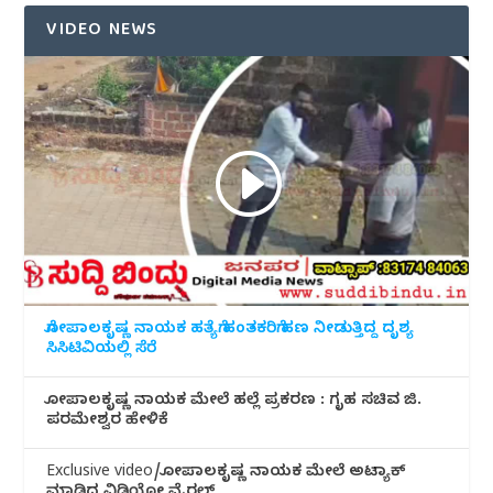
VIDEO NEWS
ಗೋಪಾಲಕೃಷ್ಣ ನಾಯಕ ಹತ್ಯೆಗೆ ಹಂತಕರಿಗೆ ಹಣ ನೀಡುತ್ತಿದ್ದ ದೃಶ್ಯ
ಸಿಸಿಟಿವಿಯಲ್ಲಿ ಸೆರೆ
ಗೋಪಾಲಕೃಷ್ಣ ನಾಯಕ ಮೇಲೆ ಹಲ್ಲೆ ಪ್ರಕರಣ : ಗೃಹ ಸಚಿವ ಜಿ.
ಪರಮೇಶ್ವರ ಹೇಳಿಕೆ
Exclusive video/ಗೋಪಾಲಕೃಷ್ಣ ನಾಯಕ ಮೇಲೆ ಅಟ್ಯಾಕ್