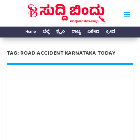
Home
ಜಿಲ್ಲೆ
ಕ್ರೈಂ
ರಾಜ್ಯ
ವಿಶೇಷ
ಕ್ರೀಡೆ
TAG:
ROAD ACCIDENT KARNATAKA TODAY