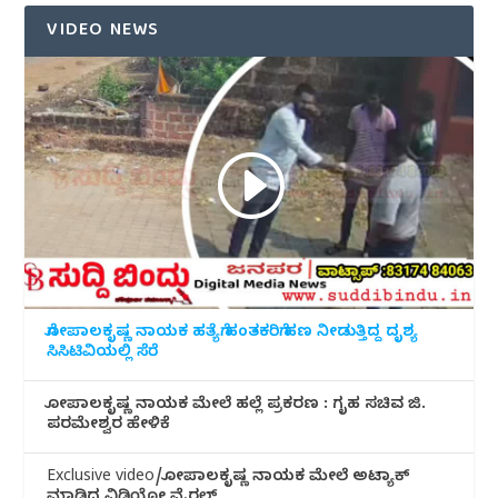
VIDEO NEWS
ಗೋಪಾಲಕೃಷ್ಣ ನಾಯಕ ಹತ್ಯೆಗೆ ಹಂತಕರಿಗೆ ಹಣ ನೀಡುತ್ತಿದ್ದ ದೃಶ್ಯ
ಸಿಸಿಟಿವಿಯಲ್ಲಿ ಸೆರೆ
ಗೋಪಾಲಕೃಷ್ಣ ನಾಯಕ ಮೇಲೆ ಹಲ್ಲೆ ಪ್ರಕರಣ : ಗೃಹ ಸಚಿವ ಜಿ.
ಪರಮೇಶ್ವರ ಹೇಳಿಕೆ
Exclusive video/ಗೋಪಾಲಕೃಷ್ಣ ನಾಯಕ ಮೇಲೆ ಅಟ್ಯಾಕ್