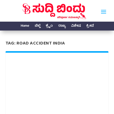
Home
ಜಿಲ್ಲೆ
ಕ್ರೈಂ
ರಾಜ್ಯ
ವಿಶೇಷ
ಕ್ರೀಡೆ
TAG:
ROAD ACCIDENT INDIA