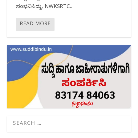
ಸಂಭವಿಸಿದ್ದು, NWKSRTC...
READ MORE