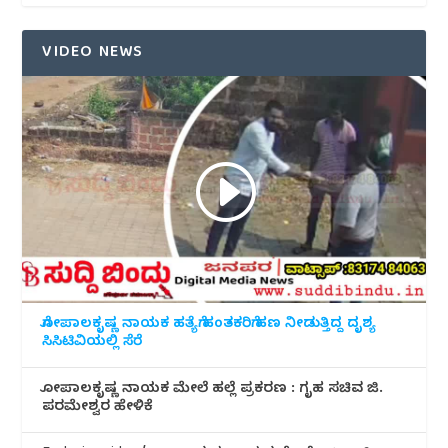
VIDEO NEWS
ಗೋಪಾಲಕೃಷ್ಣ ನಾಯಕ ಹತ್ಯೆಗೆ ಹಂತಕರಿಗೆ ಹಣ ನೀಡುತ್ತಿದ್ದ ದೃಶ್ಯ
ಸಿಸಿಟಿವಿಯಲ್ಲಿ ಸೆರೆ
ಗೋಪಾಲಕೃಷ್ಣ ನಾಯಕ ಮೇಲೆ ಹಲ್ಲೆ ಪ್ರಕರಣ : ಗೃಹ ಸಚಿವ ಜಿ.
ಪರಮೇಶ್ವರ ಹೇಳಿಕೆ