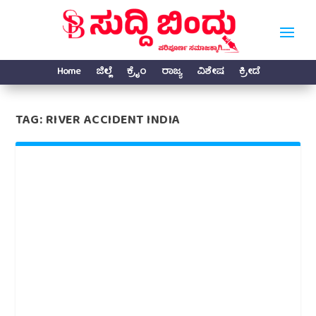
Home
ಜಿಲ್ಲೆ
ಕ್ರೈಂ
ರಾಜ್ಯ
ವಿಶೇಷ
ಕ್ರೀಡೆ
TAG:
RIVER ACCIDENT INDIA