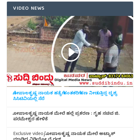
VIDEO NEWS
ಗೋಪಾಲಕೃಷ್ಣ ನಾಯಕ ಹತ್ಯೆಗೆ ಹಂತಕರಿಗೆ ಹಣ ನೀಡುತ್ತಿದ್ದ ದೃಶ್ಯ
ಸಿಸಿಟಿವಿಯಲ್ಲಿ ಸೆರೆ
ಗೋಪಾಲಕೃಷ್ಣ ನಾಯಕ ಮೇಲೆ ಹಲ್ಲೆ ಪ್ರಕರಣ : ಗೃಹ ಸಚಿವ ಜಿ.
ಪರಮೇಶ್ವರ ಹೇಳಿಕೆ
Exclusive video/ಗೋಪಾಲಕೃಷ್ಣ ನಾಯಕ ಮೇಲೆ ಅಟ್ಯಾಕ್