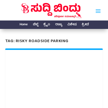
Home
ಜಿಲ್ಲೆ
ಕ್ರೈಂ
ರಾಜ್ಯ
ವಿಶೇಷ
ಕ್ರೀಡೆ
TAG:
RISKY ROADSIDE PARKING