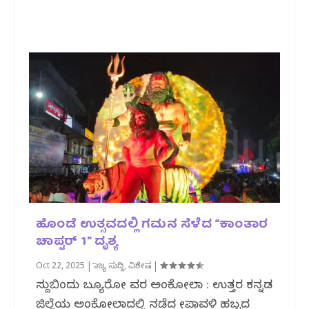
ಹೊಂಡೆ ಉತ್ಸವದಲ್ಲಿ ಗಮನ ಸೆಳೆದ “ಕಾಂತಾರ
ಚಾಪ್ಟರ್ 1″ ದೃಶ್ಯ
Oct 22, 2025
|
ರಾಜ್ಯ ಸುದ್ದಿ
,
ವಿಶೇಷ
|
ಸುದ್ದಿಬಿಂದು ಬ್ಯೂರೋ ವರದಿ ಅಂಕೋಲಾ : ಉತ್ತರ ಕನ್ನಡ
ಜಿಲ್ಲೆಯ ಅಂಕೋಲಾದಲ್ಲಿ ನಡೆದ ದೀಪಾವಳಿ ಹಬ್ಬದ