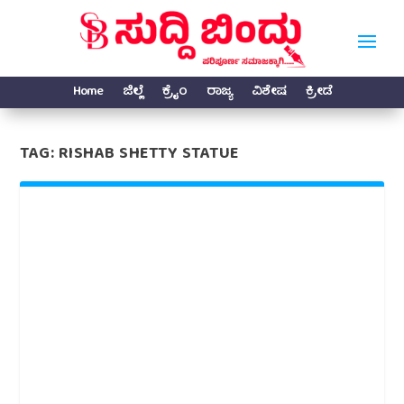
Home
ಜಿಲ್ಲೆ
ಕ್ರೈಂ
ರಾಜ್ಯ
ವಿಶೇಷ
ಕ್ರೀಡೆ
TAG:
RISHAB SHETTY STATUE