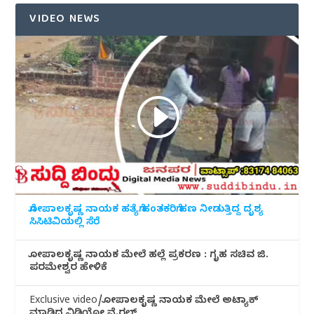
VIDEO NEWS
ಗೋಪಾಲಕೃಷ್ಣ ನಾಯಕ ಹತ್ಯೆಗೆ ಹಂತಕರಿಗೆ ಹಣ ನೀಡುತ್ತಿದ್ದ ದೃಶ್ಯ
ಸಿಸಿಟಿವಿಯಲ್ಲಿ ಸೆರೆ
ಗೋಪಾಲಕೃಷ್ಣ ನಾಯಕ ಮೇಲೆ ಹಲ್ಲೆ ಪ್ರಕರಣ : ಗೃಹ ಸಚಿವ ಜಿ.
ಪರಮೇಶ್ವರ ಹೇಳಿಕೆ
Exclusive video/ಗೋಪಾಲಕೃಷ್ಣ ನಾಯಕ ಮೇಲೆ ಅಟ್ಯಾಕ್