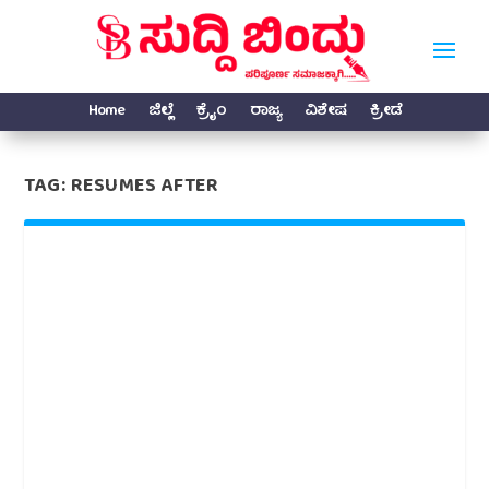
Home
ಜಿಲ್ಲೆ
ಕ್ರೈಂ
ರಾಜ್ಯ
ವಿಶೇಷ
ಕ್ರೀಡೆ
TAG:
RESUMES AFTER