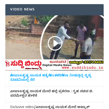
VIDEO NEWS
ಗೋಪಾಲಕೃಷ್ಣ ನಾಯಕ ಹತ್ಯೆಗೆ ಹಂತಕರಿಗೆ ಹಣ ನೀಡುತ್ತಿದ್ದ ದೃಶ್ಯ
ಸಿಸಿಟಿವಿಯಲ್ಲಿ ಸೆರೆ
ಗೋಪಾಲಕೃಷ್ಣ ನಾಯಕ ಮೇಲೆ ಹಲ್ಲೆ ಪ್ರಕರಣ : ಗೃಹ ಸಚಿವ ಜಿ.
ಪರಮೇಶ್ವರ ಹೇಳಿಕೆ
Exclusive video/ಗೋಪಾಲಕೃಷ್ಣ ನಾಯಕ ಮೇಲೆ ಅಟ್ಯಾಕ್