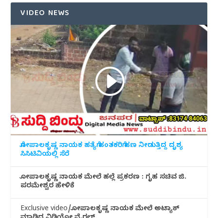
VIDEO NEWS
ಗೋಪಾಲಕೃಷ್ಣ ನಾಯಕ ಹತ್ಯೆಗೆ ಹಂತಕರಿಗೆ ಹಣ ನೀಡುತ್ತಿದ್ದ ದೃಶ್ಯ
ಸಿಸಿಟಿವಿಯಲ್ಲಿ ಸೆರೆ
ಗೋಪಾಲಕೃಷ್ಣ ನಾಯಕ ಮೇಲೆ ಹಲ್ಲೆ ಪ್ರಕರಣ : ಗೃಹ ಸಚಿವ ಜಿ.
ಪರಮೇಶ್ವರ ಹೇಳಿಕೆ
Exclusive video/ಗೋಪಾಲಕೃಷ್ಣ ನಾಯಕ ಮೇಲೆ ಅಟ್ಯಾಕ್