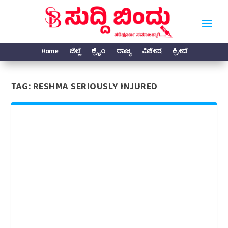
Home
ಜಿಲ್ಲೆ
ಕ್ರೈಂ
ರಾಜ್ಯ
ವಿಶೇಷ
ಕ್ರೀಡೆ
TAG:
RESHMA SERIOUSLY INJURED