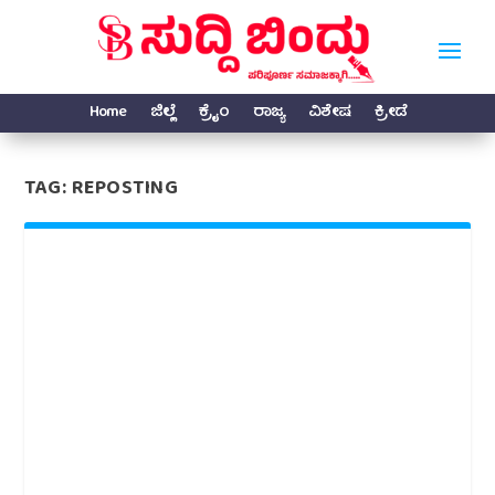
Home
ಜಿಲ್ಲೆ
ಕ್ರೈಂ
ರಾಜ್ಯ
ವಿಶೇಷ
ಕ್ರೀಡೆ
TAG:
REPOSTING