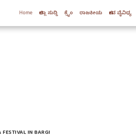
Home
ಜಿಲ್ಲಾ ಸುದ್ದಿ
ಕ್ರೈಂ
ರಾಜಕೀಯ
ಜೀವ ವೈವಿಧ್ಯ
 FESTIVAL IN BARGI