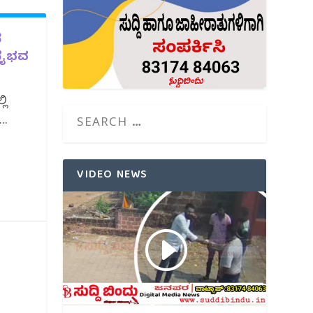
ದ
 ವೈಭವ
ಲಿ
..
VIDEO NEWS