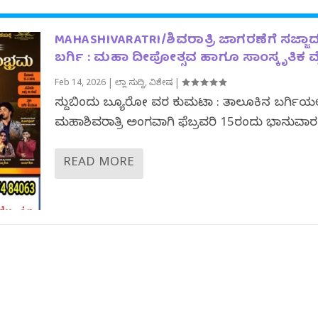
MAHASHIVARATRI/ಶಿವರಾತ್ರಿ ಜಾಗರಣೆಗೆ ಸಜ್ಜಾ
ಬರ್ಗಿ : ಮಹಾ ದೀಪೋತ್ಸವ ಹಾಗೂ ಸಾಂಸ್ಕೃತಿಕ
Feb 14, 2026
|
ಜಿಲ್ಲಾ ಸುದ್ದಿ
,
ವಿಶೇಷ
|
ಸುದ್ದಿಬಿಂದು ಬ್ಯೂರೋ ವರದಿ ಕುಮಟಾ : ತಾಲೂಕಿನ ಬರ್ಗಿಯಲ್
ಮಹಾಶಿವರಾತ್ರಿ ಅಂಗವಾಗಿ ಫೆಬ್ರವರಿ 15ರಂದು ಭಾನುವಾರ.
READ MORE