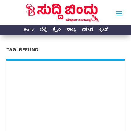
Home
ಜಿಲ್ಲೆ
ಕ್ರೈಂ
ರಾಜ್ಯ
ವಿಶೇಷ
ಕ್ರೀಡೆ
TAG:
REFUND