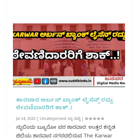
ಕಾರವಾರ ಅರ್ಬನ್ ಬ್ಯಾಂಕ್ ಲೈಸೆನ್ಸ್ ರದ್ದು:
ಠೇವಣಿದಾರರಿಗೆ ಶಾಕ್..!
Jul 24, 2025
|
Uncategorized
,
ಜಿಲ್ಲಾ ಸುದ್ದಿ
|
ಸುದ್ದಿಬಿಂದು ಬ್ಯೂರೋ ವರದಿ ಕಾರವಾರ: ಉತ್ತರ ಕನ್ನಡ
ಜಿಲ್ಲೆಯ ಕಾರವಾರ ನಗರದಲ್ಲಿರುವ The Karwar