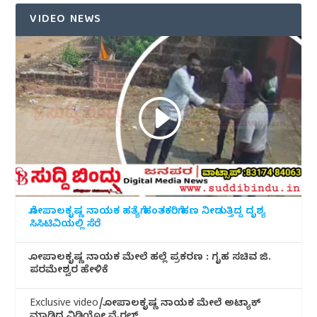
VIDEO NEWS
ಗೋಪಾಲಕೃಷ್ಣ ನಾಯಕ ಹತ್ಯೆಗೆ ಹಂತಕರಿಗೆ ಹಣ ನೀಡುತ್ತಿದ್ದ ದೃಶ್ಯ
ಸಿಸಿಟಿವಿಯಲ್ಲಿ ಸೆರೆ
ಗೋಪಾಲಕೃಷ್ಣ ನಾಯಕ ಮೇಲೆ ಹಲ್ಲೆ ಪ್ರಕರಣ : ಗೃಹ ಸಚಿವ ಜಿ.
ಪರಮೇಶ್ವರ ಹೇಳಿಕೆ
Exclusive video/ಗೋಪಾಲಕೃಷ್ಣ ನಾಯಕ ಮೇಲೆ ಅಟ್ಯಾಕ್