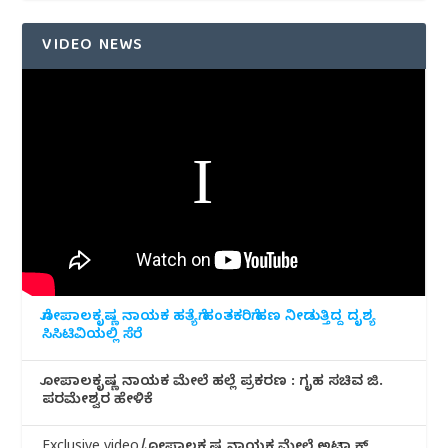
VIDEO NEWS
ಗೋಪಾಲಕೃಷ್ಣ ನಾಯಕ ಹತ್ಯೆಗೆ ಹಂತಕರಿಗೆ ಹಣ ನೀಡುತ್ತಿದ್ದ ದೃಶ್ಯ
ಸಿಸಿಟಿವಿಯಲ್ಲಿ ಸೆರೆ
ಗೋಪಾಲಕೃಷ್ಣ ನಾಯಕ ಮೇಲೆ ಹಲ್ಲೆ ಪ್ರಕರಣ : ಗೃಹ ಸಚಿವ ಜಿ.
ಪರಮೇಶ್ವರ ಹೇಳಿಕೆ