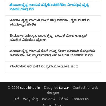
ಗೋಪಾಲಕೃಷ್ಣ ನಾಯಕ ಹತ್ಯೆಗೆ ಹಂತಕರಿಗೆ ಹಣ ನೀಡುತ್ತಿದ್ದ ದೃಶ್ಯ
ಸಿಸಿಟಿವಿಯಲ್ಲಿ ಸೆರೆ
ಗೋಪಾಲಕೃಷ್ಣ ನಾಯಕ ಮೇಲೆ ಹಲ್ಲೆ ಪ್ರಕರಣ : ಗೃಹ ಸಚಿವ ಜಿ.
ಪರಮೇಶ್ವರ ಹೇಳಿಕೆ
Exclusive video/ಗೋಪಾಲಕೃಷ್ಣ ನಾಯಕ ಮೇಲೆ ಅಟ್ಯಾಕ್
ಮಾಡಿದ ವಿಡಿಯೋ ವೈರಲ್
ಗೋಪಾಲಕೃಷ್ಣ ನಾಯಕ ಕೊಲೆ ಯತ್ನ ಕೇಸ್: ಸೂಪಾರಿ ಕೊಟ್ಟವನು
ಇವನೇನಾ? ಸಿಸಿ ಕ್ಯಾಮೆರಾದಲ್ಲಿ ಆರೋಪಿಗಳ ಚಲನವಲನ ಸೆರೆ
ಮಲೆನಾಡಿ‌ನ ಕೆರೆ ಭೇಟೆ ಸಂಭ್ರಮ:ನೋಡೋಕೆ ಚೆಂದ
© 2026
suddibindu.in
| Designed
Karwar
| Contact for web
designe
ಕ್ರೀಡೆ
ರಾಜ್ಯ ಸುದ್ದಿ
ರಾಜಕೀಯ
ವಿಶೇಷ
Contact us