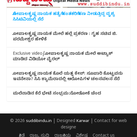
ಗೋಪಾಲಕೃಷ್ಣ ನಾಯಕ ಹತ್ಯೆಗೆ ಹಂತಕರಿಗೆ ಹಣ ನೀಡುತ್ತಿದ್ದ ದೃಶ್ಯ
ಸಿಸಿಟಿವಿಯಲ್ಲಿ ಸೆರೆ
ಗೋಪಾಲಕೃಷ್ಣ ನಾಯಕ ಮೇಲೆ ಹಲ್ಲೆ ಪ್ರಕರಣ : ಗೃಹ ಸಚಿವ ಜಿ.
ಪರಮೇಶ್ವರ ಹೇಳಿಕೆ
Exclusive video/ಗೋಪಾಲಕೃಷ್ಣ ನಾಯಕ ಮೇಲೆ ಅಟ್ಯಾಕ್
ಮಾಡಿದ ವಿಡಿಯೋ ವೈರಲ್
ಗೋಪಾಲಕೃಷ್ಣ ನಾಯಕ ಕೊಲೆ ಯತ್ನ ಕೇಸ್: ಸೂಪಾರಿ ಕೊಟ್ಟವನು
ಇವನೇನಾ? ಸಿಸಿ ಕ್ಯಾಮೆರಾದಲ್ಲಿ ಆರೋಪಿಗಳ ಚಲನವಲನ ಸೆರೆ
ಮಲೆನಾಡಿ‌ನ ಕೆರೆ ಭೇಟೆ ಸಂಭ್ರಮ:ನೋಡೋಕೆ ಚೆಂದ
© 2026
suddibindu.in
| Designed
Karwar
| Contact for web
designe
ಕ್ರೀಡೆ
ರಾಜ್ಯ ಸುದ್ದಿ
ರಾಜಕೀಯ
ವಿಶೇಷ
Contact us