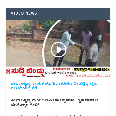
VIDEO NEWS
ಗೋಪಾಲಕೃಷ್ಣ ನಾಯಕ ಹತ್ಯೆಗೆ ಹಂತಕರಿಗೆ ಹಣ ನೀಡುತ್ತಿದ್ದ ದೃಶ್ಯ
ಸಿಸಿಟಿವಿಯಲ್ಲಿ ಸೆರೆ
ಗೋಪಾಲಕೃಷ್ಣ ನಾಯಕ ಮೇಲೆ ಹಲ್ಲೆ ಪ್ರಕರಣ : ಗೃಹ ಸಚಿವ ಜಿ.
ಪರಮೇಶ್ವರ ಹೇಳಿಕೆ