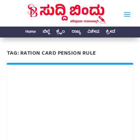
Home
ಜಿಲ್ಲೆ
ಕ್ರೈಂ
ರಾಜ್ಯ
ವಿಶೇಷ
ಕ್ರೀಡೆ
TAG:
RATION CARD PENSION RULE