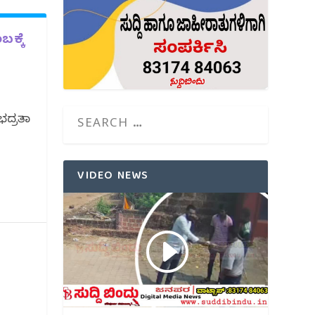
ಬಕ್ಕೆ
ಭದ್ರತಾ
VIDEO NEWS