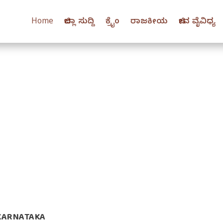
Home
ಜಿಲ್ಲಾ ಸುದ್ದಿ
ಕ್ರೈಂ
ರಾಜಕೀಯ
ಜೀವ ವೈವಿಧ್ಯ
KARNATAKA