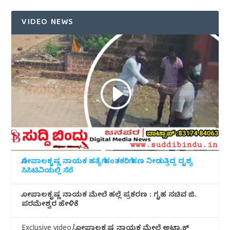
VIDEO NEWS
ಗೋಪಾಲಕೃಷ್ಣ ನಾಯಕ ಹತ್ಯೆಗೆ ಹಂತಕರಿಗೆ ಹಣ ನೀಡುತ್ತಿದ್ದ ದೃಶ್ಯ
ಸಿಸಿಟಿವಿಯಲ್ಲಿ ಸೆರೆ
ಗೋಪಾಲಕೃಷ್ಣ ನಾಯಕ ಮೇಲೆ ಹಲ್ಲೆ ಪ್ರಕರಣ : ಗೃಹ ಸಚಿವ ಜಿ.
ಪರಮೇಶ್ವರ ಹೇಳಿಕೆ
Exclusive video/ಗೋಪಾಲಕೃಷ್ಣ ನಾಯಕ ಮೇಲೆ ಅಟ್ಯಾಕ್