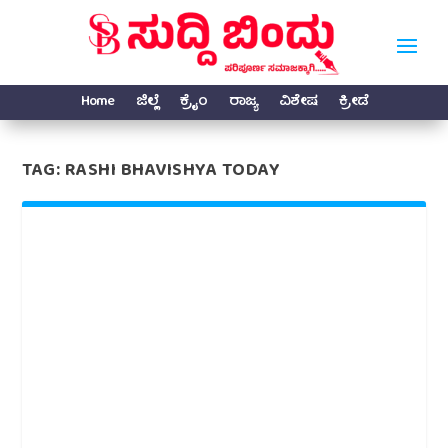
Home
ಜಿಲ್ಲೆ
ಕ್ರೈಂ
ರಾಜ್ಯ
ವಿಶೇಷ
ಕ್ರೀಡೆ
TAG:
RASHI BHAVISHYA TODAY