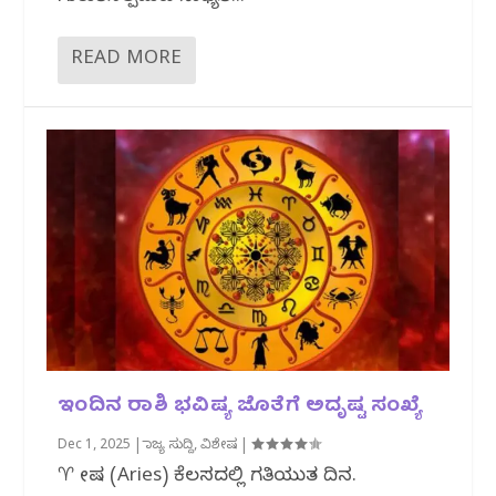
READ MORE
ಇಂದಿನ ರಾಶಿ ಭವಿಷ್ಯ ಜೊತೆಗೆ ಅದೃಷ್ಟ ಸಂಖ್ಯೆ
Dec 1, 2025
|
ರಾಜ್ಯ ಸುದ್ದಿ
,
ವಿಶೇಷ
|
♈ ಮೇಷ (Aries) ಕೆಲಸದಲ್ಲಿ ಗತಿಯುತ ದಿನ.