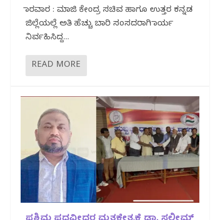
ಕಾರವಾರ : ಮಾಜಿ ಕೇಂದ್ರ ಸಚಿವ ಹಾಗೂ ಉತ್ತರ ಕನ್ನಡ
ಜಿಲ್ಲೆಯಲ್ಲೆ ಅತಿ ಹೆಚ್ಚು ಬಾರಿ ಸಂಸದರಾಗಿ ಕಾರ್ಯ
ನಿರ್ವಹಿಸಿದ್ದ...
READ MORE
ಪಶ್ಚಿಮ ಪದವೀಧರ ಮತಕ್ಷೇತ್ರಕ್ಕೆ ಡಾ, ಸಲೀಮ್