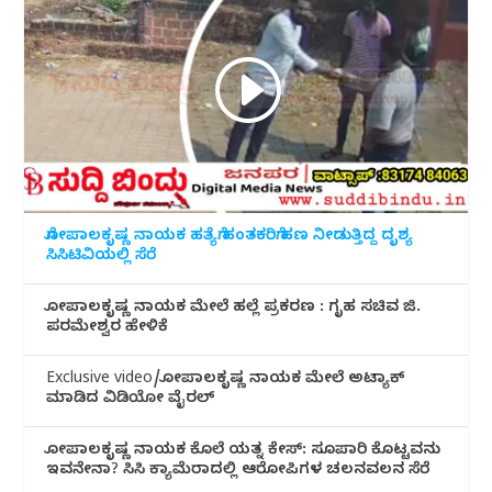
ಗೋಪಾಲಕೃಷ್ಣ ನಾಯಕ ಹತ್ಯೆಗೆ ಹಂತಕರಿಗೆ ಹಣ ನೀಡುತ್ತಿದ್ದ ದೃಶ್ಯ
ಸಿಸಿಟಿವಿಯಲ್ಲಿ ಸೆರೆ
ಗೋಪಾಲಕೃಷ್ಣ ನಾಯಕ ಮೇಲೆ ಹಲ್ಲೆ ಪ್ರಕರಣ : ಗೃಹ ಸಚಿವ ಜಿ.
ಪರಮೇಶ್ವರ ಹೇಳಿಕೆ
Exclusive video/ಗೋಪಾಲಕೃಷ್ಣ ನಾಯಕ ಮೇಲೆ ಅಟ್ಯಾಕ್
ಮಾಡಿದ ವಿಡಿಯೋ ವೈರಲ್
ಗೋಪಾಲಕೃಷ್ಣ ನಾಯಕ ಕೊಲೆ ಯತ್ನ ಕೇಸ್: ಸೂಪಾರಿ ಕೊಟ್ಟವನು
ಇವನೇನಾ? ಸಿಸಿ ಕ್ಯಾಮೆರಾದಲ್ಲಿ ಆರೋಪಿಗಳ ಚಲನವಲನ ಸೆರೆ