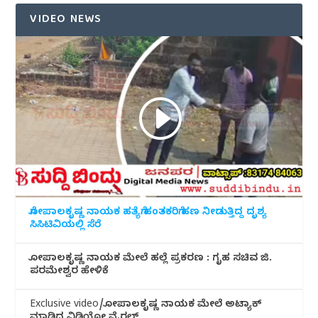
VIDEO NEWS
ಗೋಪಾಲಕೃಷ್ಣ ನಾಯಕ ಹತ್ಯೆಗೆ ಹಂತಕರಿಗೆ ಹಣ ನೀಡುತ್ತಿದ್ದ ದೃಶ್ಯ
ಸಿಸಿಟಿವಿಯಲ್ಲಿ ಸೆರೆ
ಗೋಪಾಲಕೃಷ್ಣ ನಾಯಕ ಮೇಲೆ ಹಲ್ಲೆ ಪ್ರಕರಣ : ಗೃಹ ಸಚಿವ ಜಿ.
ಪರಮೇಶ್ವರ ಹೇಳಿಕೆ
Exclusive video/ಗೋಪಾಲಕೃಷ್ಣ ನಾಯಕ ಮೇಲೆ ಅಟ್ಯಾಕ್