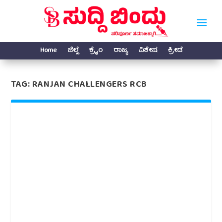
Home
ಜಿಲ್ಲೆ
ಕ್ರೈಂ
ರಾಜ್ಯ
ವಿಶೇಷ
ಕ್ರೀಡೆ
TAG:
RANJAN CHALLENGERS RCB