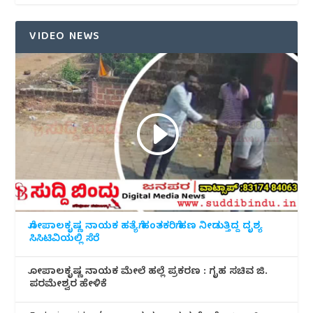
VIDEO NEWS
ಗೋಪಾಲಕೃಷ್ಣ ನಾಯಕ ಹತ್ಯೆಗೆ ಹಂತಕರಿಗೆ ಹಣ ನೀಡುತ್ತಿದ್ದ ದೃಶ್ಯ
ಸಿಸಿಟಿವಿಯಲ್ಲಿ ಸೆರೆ
ಗೋಪಾಲಕೃಷ್ಣ ನಾಯಕ ಮೇಲೆ ಹಲ್ಲೆ ಪ್ರಕರಣ : ಗೃಹ ಸಚಿವ ಜಿ.
ಪರಮೇಶ್ವರ ಹೇಳಿಕೆ