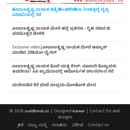
ಗೋಪಾಲಕೃಷ್ಣ ನಾಯಕ ಹತ್ಯೆಗೆ ಹಂತಕರಿಗೆ ಹಣ ನೀಡುತ್ತಿದ್ದ ದೃಶ್ಯ
ಸಿಸಿಟಿವಿಯಲ್ಲಿ ಸೆರೆ
ಗೋಪಾಲಕೃಷ್ಣ ನಾಯಕ ಮೇಲೆ ಹಲ್ಲೆ ಪ್ರಕರಣ : ಗೃಹ ಸಚಿವ ಜಿ.
ಪರಮೇಶ್ವರ ಹೇಳಿಕೆ
Exclusive video/ಗೋಪಾಲಕೃಷ್ಣ ನಾಯಕ ಮೇಲೆ ಅಟ್ಯಾಕ್
ಮಾಡಿದ ವಿಡಿಯೋ ವೈರಲ್
ಗೋಪಾಲಕೃಷ್ಣ ನಾಯಕ ಕೊಲೆ ಯತ್ನ ಕೇಸ್: ಸೂಪಾರಿ ಕೊಟ್ಟವನು
ಇವನೇನಾ? ಸಿಸಿ ಕ್ಯಾಮೆರಾದಲ್ಲಿ ಆರೋಪಿಗಳ ಚಲನವಲನ ಸೆರೆ
ಮಲೆನಾಡಿ‌ನ ಕೆರೆ ಭೇಟೆ ಸಂಭ್ರಮ:ನೋಡೋಕೆ ಚೆಂದ
© 2026
suddibindu.in
| Designed
Karwar
| Contact for web
designe
ಕ್ರೀಡೆ
ರಾಜ್ಯ ಸುದ್ದಿ
ರಾಜಕೀಯ
ವಿಶೇಷ
Contact us